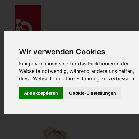
Wir verwenden Cookies
Menu
Datenrettung
Einige von ihnen sind für das Funktionieren der
Festplatte & SSD-Speicher
Webseite notwendig, während andere uns helfen,
RAID & NAS
diese Webseite und Ihre Erfahrung zu verbessern.
Speicherkarte & USB-Stick
Smartphone & Tablet
Preise & Kosten
Alle akzeptieren
Cookie-Einstellungen
Ablauf
Richtig verpacken
Standorte
Jetzt meine
Daten retten