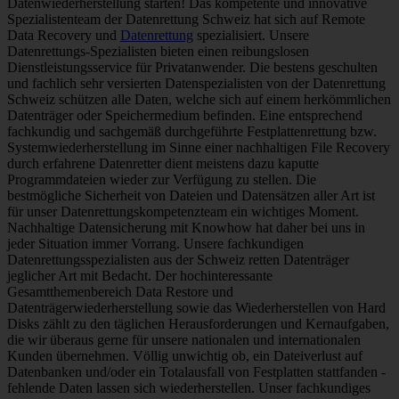
Datenwiederherstellung starten! Das kompetente und innovative
Spezialistenteam der Datenrettung Schweiz hat sich auf Remote
Data Recovery und
Datenrettung
spezialisiert. Unsere
Datenrettungs-Spezialisten bieten einen reibungslosen
Dienstleistungsservice für Privatanwender. Die bestens geschulten
und fachlich sehr versierten Datenspezialisten von der Datenrettung
Schweiz schützen alle Daten, welche sich auf einem herkömmlichen
Datenträger oder Speichermedium befinden. Eine entsprechend
fachkundig und sachgemäß durchgeführte Festplattenrettung bzw.
Systemwiederherstellung im Sinne einer nachhaltigen File Recovery
durch erfahrene Datenretter dient meistens dazu kaputte
Programmdateien wieder zur Verfügung zu stellen. Die
bestmögliche Sicherheit von Dateien und Datensätzen aller Art ist
für unser Datenrettungskompetenzteam ein wichtiges Moment.
Nachhaltige Datensicherung mit Knowhow hat daher bei uns in
jeder Situation immer Vorrang. Unsere fachkundigen
Datenrettungsspezialisten aus der Schweiz retten Datenträger
jeglicher Art mit Bedacht. Der hochinteressante
Gesamtthemenbereich Data Restore und
Datenträgerwiederherstellung sowie das Wiederherstellen von Hard
Disks zählt zu den täglichen Herausforderungen und Kernaufgaben,
die wir überaus gerne für unsere nationalen und internationalen
Kunden übernehmen. Völlig unwichtig ob, ein Dateiverlust auf
Datenbanken und/oder ein Totalausfall von Festplatten stattfanden -
fehlende Daten lassen sich wiederherstellen. Unser fachkundiges