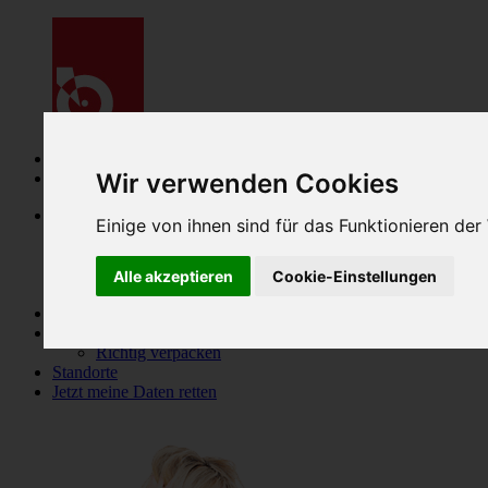
Wir verwenden Cookies
Menu
Datenrettung
Einige von ihnen sind für das Funktionieren de
Festplatte & SSD-Speicher
RAID & NAS
Speicherkarte & USB-Stick
Alle akzeptieren
Cookie-Einstellungen
Smartphone & Tablet
Preise & Kosten
Ablauf
Richtig verpacken
Standorte
Jetzt meine
Daten retten