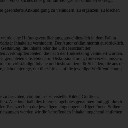
lich vorsätzliches oder grob fahrlässiges Verschulden vorliegt.
ohne gesonderte Ankündigung zu verändern, zu ergänzen, zu löschen
 würde eine Haftungsverpflichtung ausschliesslich in dem Fall in
driger Inhalte zu verhindern. Der Autor erklärt hiermit ausdrücklich,
Gestaltung, die Inhalte oder die Urheberschaft der
inkten /verknüpften Seiten, die nach der Linksetzung verändert wurden.
 eingerichteten Gästebüchern, Diskussionsforen, Linkverzeichnissen,
oder unvollständige Inhalte und insbesondere für Schäden, die aus der
, nicht derjenige, der über Links auf die jeweilige Veröffentlichung
zu beachten, von ihm selbst erstellte Bilder, Grafiken,
n. Alle innerhalb des Internetangebotes genannten und ggf. durch
n Besitzrechten der jeweiligen eingetragenen Eigentümer. Sollten
rletzungen werden wir die betreffenden Inhalte umgehend entfernen.