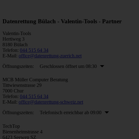
Datenrettung Bülach - Valentin-Tools - Partner
Valentin-Tools
Hertiweg 3
8180
Bülach
Telefon:
044 515 64 34
E-Mail:
office@datenrettung-zuerich.net
Öffnungszeiten:
Geschlossen öffnet um 08:30
MCB Müller Computer Beratung
Tittwiesenstrasse 29
7000
Chur
Telefon:
044 515 64 34
E-Mail:
office@datenrettung-schweiz.net
Öffnungszeiten:
Telefonisch erreichbar ab 09:00
TechTop
Bienenheimstrasse 4
6423
Seewen SZ