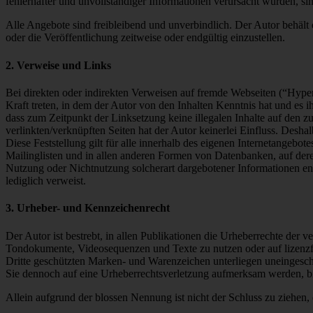
fehlerhafter und unvollständiger Informationen verursacht wurden, sin
Alle Angebote sind freibleibend und unverbindlich. Der Autor behält
oder die Veröffentlichung zeitweise oder endgültig einzustellen.
2. Verweise und Links
Bei direkten oder indirekten Verweisen auf fremde Webseiten (“Hyperl
Kraft treten, in dem der Autor von den Inhalten Kenntnis hat und es 
dass zum Zeitpunkt der Linksetzung keine illegalen Inhalte auf den zu
verlinkten/verknüpften Seiten hat der Autor keinerlei Einfluss. Deshal
Diese Feststellung gilt für alle innerhalb des eigenen Internetangeb
Mailinglisten und in allen anderen Formen von Datenbanken, auf deren 
Nutzung oder Nichtnutzung solcherart dargebotener Informationen entst
lediglich verweist.
3. Urheber- und Kennzeichenrecht
Der Autor ist bestrebt, in allen Publikationen die Urheberrechte der
Tondokumente, Videosequenzen und Texte zu nutzen oder auf lizenzf
Dritte geschützten Marken- und Warenzeichen unterliegen uneingesch
Sie dennoch auf eine Urheberrechtsverletzung aufmerksam werden, bi
Allein aufgrund der blossen Nennung ist nicht der Schluss zu ziehen,