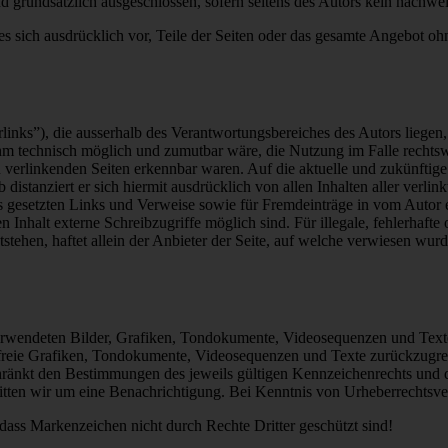
d grundsätzlich ausgeschlossen, sofern seitens des Autors kein nachweis
 es sich ausdrücklich vor, Teile der Seiten oder das gesamte Angebot 
inks”), die ausserhalb des Verantwortungsbereiches des Autors liegen,
ihm technisch möglich und zumutbar wäre, die Nutzung im Falle rechtswi
 verlinkenden Seiten erkennbar waren. Auf die aktuelle und zukünftige 
b distanziert er sich hiermit ausdrücklich von allen Inhalten aller verl
otes gesetzten Links und Verweise sowie für Fremdeinträge in vom Autor
Inhalt externe Schreibzugriffe möglich sind. Für illegale, fehlerhafte 
ehen, haftet allein der Anbieter der Seite, auf welche verwiesen wurde
 verwendeten Bilder, Grafiken, Tondokumente, Videosequenzen und Texte 
reie Grafiken, Tondokumente, Videosequenzen und Texte zurückzugreife
ränkt den Bestimmungen des jeweils gültigen Kennzeichenrechts und de
tten wir um eine Benachrichtigung. Bei Kenntnis von Urheberrechtsve
 dass Markenzeichen nicht durch Rechte Dritter geschützt sind!